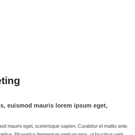
ting
is, euismod mauris lorem ipsum eget,
od mauris eget, scelerisque sapien. Curabitur et mattis ante.
llus. Phasellus fermentum pretium eros, ut faucibus velit