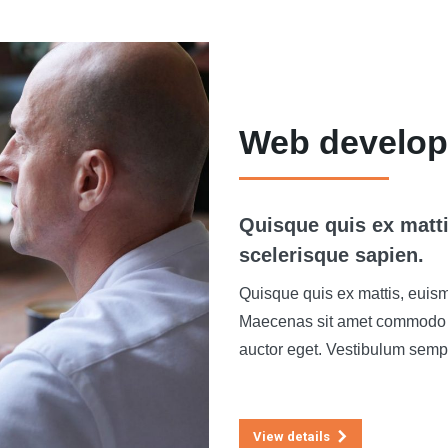
Web develo
Quisque quis ex matt
scelerisque sapien.​
Quisque quis ex mattis, euism
Maecenas sit amet commodo te
auctor eget. Vestibulum sempe
View details