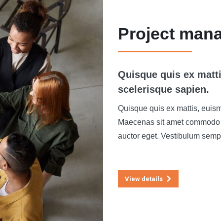
Project man
Quisque quis ex matt
scelerisque sapien.​
Quisque quis ex mattis, euism
Maecenas sit amet commodo te
auctor eget. Vestibulum sempe
View details