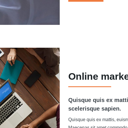
Online marke
Quisque quis ex matt
scelerisque sapien.​
Quisque quis ex mattis, euism
Maecenas sit amet commodo te